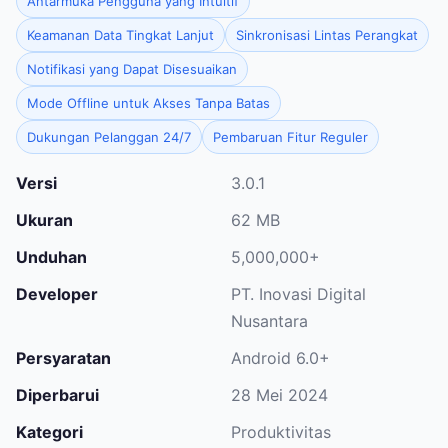
Antarmuka Pengguna yang Intuitif
Keamanan Data Tingkat Lanjut
Sinkronisasi Lintas Perangkat
Notifikasi yang Dapat Disesuaikan
Mode Offline untuk Akses Tanpa Batas
Dukungan Pelanggan 24/7
Pembaruan Fitur Reguler
Versi
3.0.1
Ukuran
62 MB
Unduhan
5,000,000+
Developer
PT. Inovasi Digital
Nusantara
Persyaratan
Android 6.0+
Diperbarui
28 Mei 2024
Kategori
Produktivitas