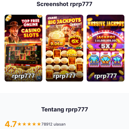
Screenshot rprp777
Tentang rprp777
4.7
★
★
★
★
★
78912 ulasan