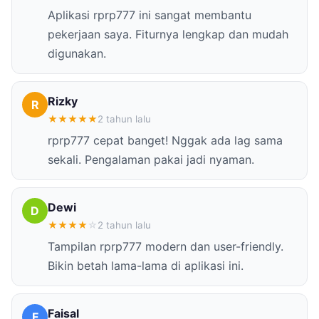
Aplikasi rprp777 ini sangat membantu
pekerjaan saya. Fiturnya lengkap dan mudah
digunakan.
Rizky
R
★
★
★
★
★
2 tahun lalu
rprp777 cepat banget! Nggak ada lag sama
sekali. Pengalaman pakai jadi nyaman.
Dewi
D
★
★
★
★
☆
2 tahun lalu
Tampilan rprp777 modern dan user-friendly.
Bikin betah lama-lama di aplikasi ini.
Faisal
F