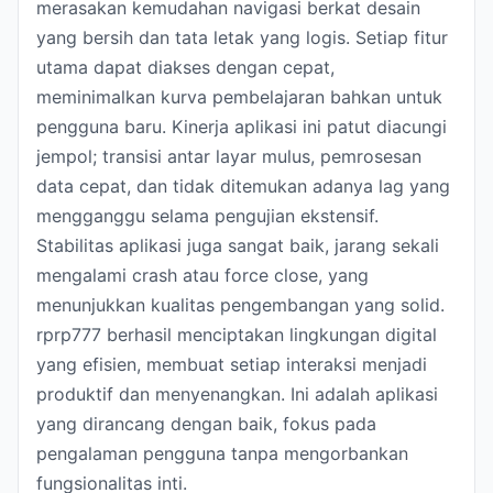
merasakan kemudahan navigasi berkat desain
yang bersih dan tata letak yang logis. Setiap fitur
utama dapat diakses dengan cepat,
meminimalkan kurva pembelajaran bahkan untuk
pengguna baru. Kinerja aplikasi ini patut diacungi
jempol; transisi antar layar mulus, pemrosesan
data cepat, dan tidak ditemukan adanya lag yang
mengganggu selama pengujian ekstensif.
Stabilitas aplikasi juga sangat baik, jarang sekali
mengalami crash atau force close, yang
menunjukkan kualitas pengembangan yang solid.
rprp777 berhasil menciptakan lingkungan digital
yang efisien, membuat setiap interaksi menjadi
produktif dan menyenangkan. Ini adalah aplikasi
yang dirancang dengan baik, fokus pada
pengalaman pengguna tanpa mengorbankan
fungsionalitas inti.