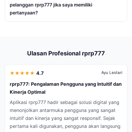
pelanggan rprp777 jika saya memiliki
pertanyaan?
Ulasan Profesional rprp777
★
★
★
★
★
4.7
Ayu Lestari
rprp777: Pengalaman Pengguna yang Intuitif dan
Kinerja Optimal
Aplikasi rprp777 hadir sebagai solusi digital yang
menonjolkan antarmuka pengguna yang sangat
intuitif dan kinerja yang sangat responsif. Sejak
pertama kali digunakan, pengguna akan langsung