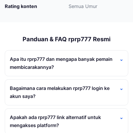
Rating konten
Semua Umur
Panduan & FAQ rprp777 Resmi
Apa itu rprp777 dan mengapa banyak pemain
membicarakannya?
Bagaimana cara melakukan rprp777 login ke
akun saya?
Apakah ada rprp777 link alternatif untuk
mengakses platform?