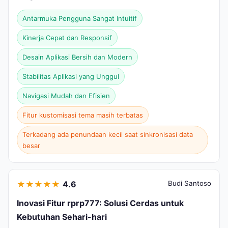
Antarmuka Pengguna Sangat Intuitif
Kinerja Cepat dan Responsif
Desain Aplikasi Bersih dan Modern
Stabilitas Aplikasi yang Unggul
Navigasi Mudah dan Efisien
Fitur kustomisasi tema masih terbatas
Terkadang ada penundaan kecil saat sinkronisasi data
besar
★
★
★
★
★
4.6
Budi Santoso
Inovasi Fitur rprp777: Solusi Cerdas untuk
Kebutuhan Sehari-hari