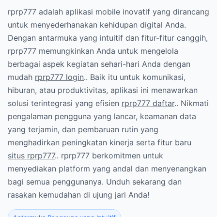
rprp777 adalah aplikasi mobile inovatif yang dirancang
untuk menyederhanakan kehidupan digital Anda.
Dengan antarmuka yang intuitif dan fitur-fitur canggih,
rprp777 memungkinkan Anda untuk mengelola
berbagai aspek kegiatan sehari-hari Anda dengan
mudah
rprp777 login
.. Baik itu untuk komunikasi,
hiburan, atau produktivitas, aplikasi ini menawarkan
solusi terintegrasi yang efisien
rprp777 daftar
.. Nikmati
pengalaman pengguna yang lancar, keamanan data
yang terjamin, dan pembaruan rutin yang
menghadirkan peningkatan kinerja serta fitur baru
situs rprp777
.. rprp777 berkomitmen untuk
menyediakan platform yang andal dan menyenangkan
bagi semua penggunanya. Unduh sekarang dan
rasakan kemudahan di ujung jari Anda!